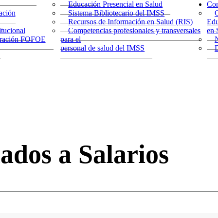
Educación Presencial en Salud
Co
ación
Sistema Bibliotecario del IMSS
Recursos de Información en Salud (RIS)
Edu
tucional
Competencias profesionales y transversales
en 
stración FOFOE
para el
personal de salud del IMSS
D
ados a Salarios