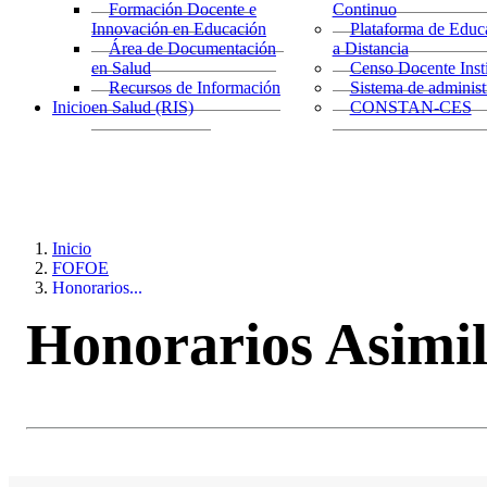
Formación Docente e
Continuo
Innovación en Educación
Plataforma de Educ
Área de Documentación
a Distancia
en Salud
Censo Docente Insti
Recursos de Información
Sistema de admini
Inicio
en Salud (RIS)
CONSTAN-CES
Inicio
FOFOE
Honorarios...
Honorarios Asimil