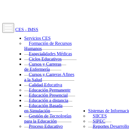
CES - IMSS
Servicios CES
Formación de Recursos
Humanos
Especialidades Médicas
Ciclos Educativos
Cursos y Carreras
de Enfermería
Cursos y Carreras Afines
a la Salud
Calidad Educativa
Educación Permanente
Educación Presencial
Educación a distancia
Educación Basada
en Simulación
Sistemas de Informaci
Gestión de Tecnologías
SIICES
para la Educación
SIPEC
Proceso Educativo
Reportes Desarrollo