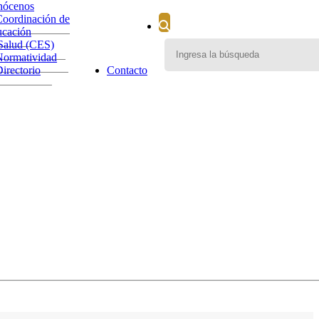
nócenos
Coordinación de
cación
Salud (CES)
Normatividad
irectorio
Contacto